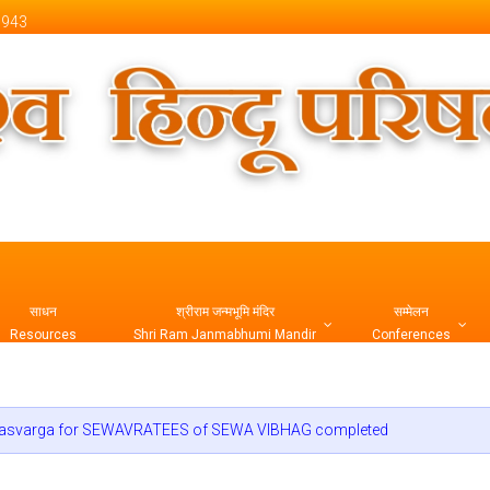
 1943
 Official Website
साधन
श्रीराम जन्मभूमि मंदिर
सम्मेलन
Resources
Shri Ram Janmabhumi Mandir
Conferences
म्पन्न | Abhyasvarga for SEWAVRATEES of SEWA VIBHAG completed