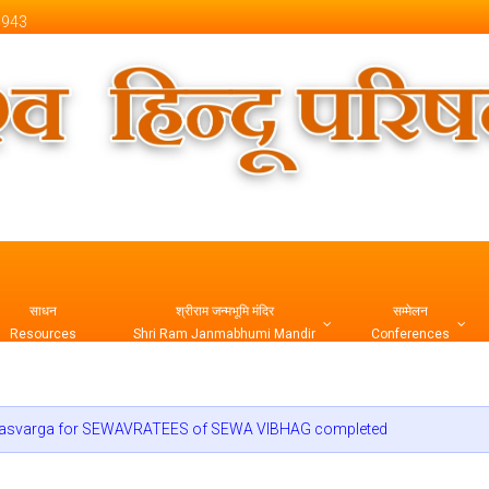
 1943
 Official Website
साधन
श्रीराम जन्मभूमि मंदिर
सम्मेलन
Resources
Shri Ram Janmabhumi Mandir
Conferences
म्पन्न | Abhyasvarga for SEWAVRATEES of SEWA VIBHAG completed