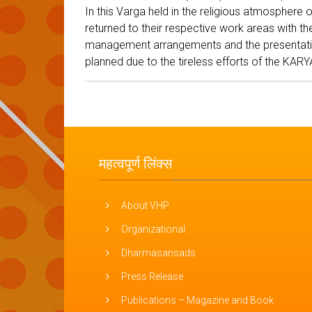
In this Varga held in the religious atmospher
returned to their respective work areas with th
management arrangements and the presentation
planned due to the tireless efforts of the KAR
महत्वपूर्ण लिंक्स
About VHP
Organizational
Dharmasansads
Press Release
Publications – Magazine and Book