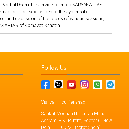
e of Vadtal Dham, the service-oriented KARYAKARTAS
e inspirational experiences of the systematic
 and discussion of the topics of various sessions,
YAKARTAS of Karnavati kshetra.
Follow Us
Vishva Hindu Parishad
Sankat Mochan Hanuman Mandir
Ashram, R.K. Puram, Sector 6, New
Delhi – 110022, Bharat (India)