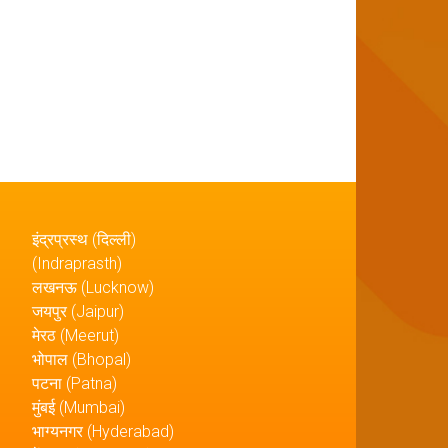
इंद्रप्रस्थ (दिल्ली)
(Indraprasth)
लखनऊ (Lucknow)
जयपुर (Jaipur)
मेरठ (Meerut)
भोपाल (Bhopal)
पटना (Patna)
मुंबई (Mumbai)
भाग्यनगर (Hyderabad)