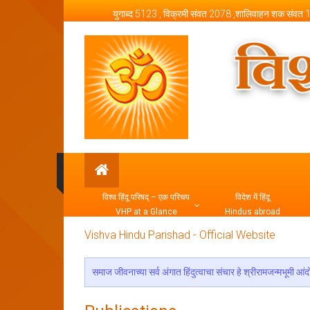
Skip to content
युगाब्द 5123 , विक्रमी संवत 2078 ,शालिवाहन शक संवत
Vishva Hindu Parishad –
विश्व हिंदू परिषद् – एक परिचय
विदेश में हिंदू
VHP at a Glance
Hindus abroad
Vishva Hindu Parishad - Official Website
समाज जीवनाच्या सर्व अंगात हिंदुत्वाचा संचार हे श्रीरामजन्मभूमी आंदोल