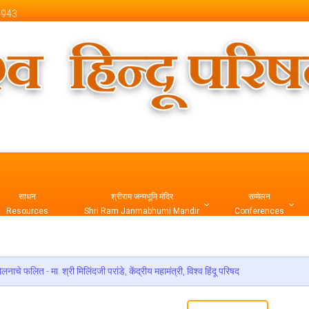
 1943
 Official Website
साधन
श्रीराम जन्मभूमि मंदिर
सम्मेलन
Resources
Shri Ram Janmabhumi Mandir
Conferences
नाचे फलित - मा. श्री मिलिंदजी परांडे, केंद्रीय महामंत्री, विश्व हिंदू परिषद