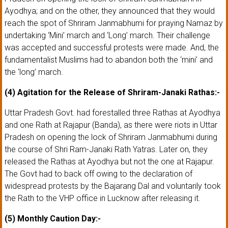
Ayodhya; and on the other, they announced that they would
reach the spot of Shriram Janmabhumi for praying Namaz by
undertaking ‘Mini’ march and ‘Long’ march. Their challenge
was accepted and successful protests were made. And, the
fundamentalist Muslims had to abandon both the ‘mini’ and
the ‘long’ march.
(4) Agitation for the Release of Shriram-Janaki Rathas:-
Uttar Pradesh Govt. had forestalled three Rathas at Ayodhya
and one Rath at Rajapur (Banda), as there were riots in Uttar
Pradesh on opening the lock of Shriram Janmabhumi during
the course of Shri Ram-Janaki Rath Yatras. Later on, they
released the Rathas at Ayodhya but not the one at Rajapur.
The Govt had to back off owing to the declaration of
widespread protests by the Bajarang Dal and voluntarily took
the Rath to the VHP office in Lucknow after releasing it.
(5) Monthly Caution Day:-