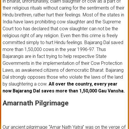
in Bharat, unfortunately, claim slaughter of cow as a part of
their religious rituals without caring for the sentiments of their
Hindu brethren, rather hurt their feelings. Most of the states in
India have laws prohibiting cow slaughter and the Supreme
Court too has declared that cow slaughter can not be the
religious right of any religion. Even then this crime is freely
committed simply to hurt Hindu feelings. Bajarang Dal saved
more than 1,50,000 cows in the year 1996-97. Thus
Bajarangis are in fact trying to help respective State
Governments in the implementation of their Cow Protection
Laws, as awakened citizens of democratic Bharat. Bajarang
Dal strongly opposes those who violate the laws of the land
by slaughtering a cow.
All over the country, every year
now Bajarang Dal saves more than 1,50,000 Gau Vansha.
Amarnath Pilgrimage
Our ancient pilgrimage “Amar Nath Yatra” was on the verge of