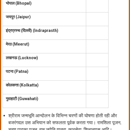
भोपाल (
Bhopal)
जयपुर (
Jaipur)
इंद्रप्रस्थ
(
दिल्ली
)
(
Indraprasth)
मेरठ (
Meerut)
लखनऊ (
Lucknow)
पटना (
Patna)
कोलकत्ता (
Kolkatta)
गुवाहाटी (
Guwahati)
श्रीराम जन्मभूमि आन्दोलन के विभिन्न चरणों की घोषणा होती रही और
बजरंगदल उस अभियान को सफलता पूर्वक करता गया। रामशिला पूजन,
चरण पादुका पूजन, राम ज्योति यात्रा, कारसेवा, शिलान्यास आदि।