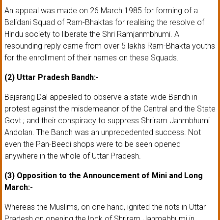
An appeal was made on 26 March 1985 for forming of a
Balidani Squad of Ram-Bhaktas for realising the resolve of
Hindu society to liberate the Shri Ramjanmbhumi. A
resounding reply came from over 5 lakhs Ram-Bhakta youths
for the enrollment of their names on these Squads.
(2) Uttar Pradesh Bandh:-
Bajarang Dal appealed to observe a state-wide Bandh in
protest against the misdemeanor of the Central and the State
Govt.; and their conspiracy to suppress Shriram Janmbhumi
Andolan. The Bandh was an unprecedented success. Not
even the Pan-Beedi shops were to be seen opened
anywhere in the whole of Uttar Pradesh.
(3) Opposition to the Announcement of Mini and Long
March:-
Whereas the Muslims, on one hand, ignited the riots in Uttar
Pradesh on opening the lock of Shriram Janmabhumi in