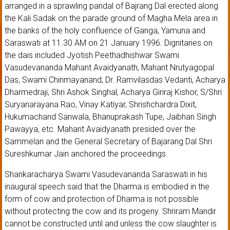
arranged in a sprawling pandal of Bajrang Dal erected along
the Kali Sadak on the parade ground of Magha Mela area in
the banks of the holy confluence of Ganga, Yamuna and
Saraswati at 11.30 AM on 21 January 1996. Dignitaries on
the dais included Jyotish Peethadhishwar Swami
Vasudevananda Mahant Avaidyanath, Mahant Nrutyagopal
Das, Swami Chinmayanand, Dr. Ramvilasdas Vedanti, Acharya
Dharmedraji, Shri Ashok Singhal, Acharya Giriraj Kishor, S/Shri
Suryanarayana Rao, Vinay Katiyar, Shrishchardra Dixit,
Hukumachand Sanwala, Bhanuprakash Tupe, Jaibhan Singh
Pawayya, etc. Mahant Avaidyanath presided over the
Sammelan and the General Secretary of Bajarang Dal Shri
Sureshkumar Jain anchored the proceedings.
Shankaracharya Swami Vasudevananda Saraswati in his
inaugural speech said that the Dharma is embodied in the
form of cow and protection of Dharma is not possible
without protecting the cow and its progeny. Shriram Mandir
cannot be constructed until and unless the cow slaughter is