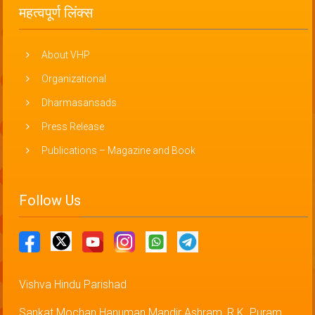
महत्वपूर्ण लिंक्स
About VHP
Organizational
Dharmasansads
Press Release
Publications – Magazine and Book
Follow Us
Vishva Hindu Parishad
Sankat Mochan Hanuman Mandir Ashram, R.K. Puram,