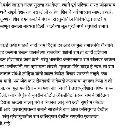
टी पर्यंत जाऊन नरकासुराचा वध केला. त्याने पूर्व-पश्चिम भारत जोडण्याचे
तिस्थळे संपूर्ण देशभरात पसरलेली आहेत. शिवाने सर्व भारतच व्यापला आहे.
कृष्ण व शिव हे एकात्मतेचे बंध या संस्कृतीतील विविधतेतून राष्ट्रीय
हणून रामाला मान्यता दिली. घटनेच्या मूळ प्रतीमध्ये धनुर्धारी रामाचे
ामाकडे कधी पाहिले नाही. राम हिंदूंचा देव आहे त्यामुळे रामासंबंधी गौरवाने
चट कल्पना घेऊन चाललेल्या राजकीय पक्षांनी राम हा काही इतिहास
टात जाऊन तोडण्याचे काम केले. परंतु भारतीय जनमानसात राम खोलवर जाऊन
्यांना भारतियांनी राम म्हणायला लावले. मुलायम सिंग यादव हे स्वतःला राम
कात्मते संबंधी लोहिया यांनी व्यक्त केलेले विचार समजले नव्हते. ज्या
ादव यांनी अयोध्येत कार सेवकांची नाकेबंदी करण्याचा प्रयत्न केला व ती
ा, त्या मुलायम सिंग यांचा पक्ष आता जनतेने उत्तरप्रदेशात नगण्य करून
िली, ज्या काँग्रेसने सुप्रीम कोर्टात ॲफडेविट करून रामाचे अस्तित्व
म मंदिराचा खटला चालवू नये व निकाल लावू नये अशी सुप्रीम कोर्टात
लेली आहे. त्रेतायुगातल्या रामाने सोडलेले बाण आज कलियुगात देखील
 परंतु त्रेतायुगातील राम कलियुगात देखील राष्ट्रीय एकात्मता
ती आहे.