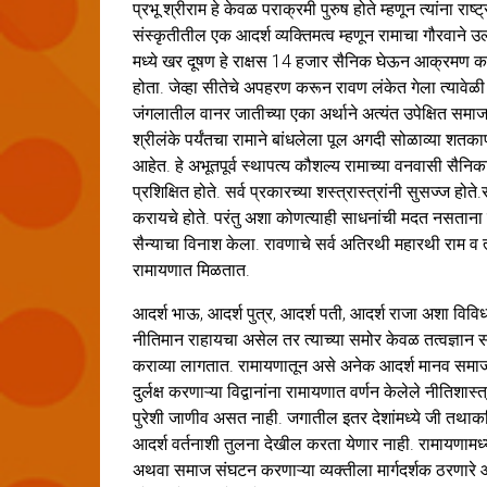
प्रभू श्रीराम हे केवळ पराक्रमी पुरुष होते म्हणून त्यांना राष्ट्
संस्कृतीतील एक आदर्श व्यक्तिमत्व म्हणून रामाचा गौरवाने
मध्ये खर दूषण हे राक्षस 14 हजार सैनिक घेऊन आक्रमण करुन
होता. जेव्हा सीतेचे अपहरण करून रावण लंकेत गेला त्याव
जंगलातील वानर जातीच्या एका अर्थाने अत्यंत उपेक्षित समाजा
श्रीलंके पर्यंतचा रामाने बांधलेला पूल अगदी सोळाव्या शतका
आहेत. हे अभूतपूर्व स्थापत्य कौशल्य रामाच्या वनवासी सैनि
प्रशिक्षित होते. सर्व प्रकारच्या शस्त्रास्त्रांनी सुसज्ज होते
करायचे होते. परंतु अशा कोणत्याही साधनांची मदत नसताना व अ
सैन्याचा विनाश केला. रावणाचे सर्व अतिरथी महारथी राम व त्य
रामायणात मिळतात.
आदर्श भाऊ, आदर्श पुत्र, आदर्श पती, आदर्श राजा अशा विविध भ
नीतिमान राहायचा असेल तर त्याच्या समोर केवळ तत्वज्ञान सा
कराव्या लागतात. रामायणातून असे अनेक आदर्श मानव समाजा
दुर्लक्ष करणाऱ्या विद्वानांना रामायणात वर्णन केलेले नीतिशास
पुरेशी जाणीव असत नाही. जगातील इतर देशांमध्ये जी तथाकथि
आदर्श वर्तनाशी तुलना देखील करता येणार नाही. रामायणामध्ये र
अथवा समाज संघटन करणाऱ्या व्यक्तीला मार्गदर्शक ठरणारे 