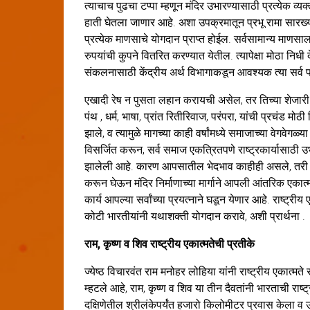
त्याचाच पुढचा टप्पा म्हणून मंदिर उभारण्यासाठी प्रत्येक व्
हाती घेतला जाणार आहे. अशा उपक्रमातून प्रभू रामा सारख्या 
प्रत्येक माणसाचे योगदान प्राप्त होईल. सर्वसामान्य माणसा
रुपयांची कुपने वितरित करण्यात येतील. त्यापेक्षा मोठा निधी 
संकलनासाठी केंद्रीय अर्थ विभागाकडून आवश्यक त्या सर्व 
एखादी रेष न पुसता लहान करायची असेल, तर तिच्या शेजारी ति
पंथ , धर्म, भाषा, प्रांत रितीरिवाज, परंपरा, यांची प्रचंड मोठी
झाले, व त्यामुळे मागच्या काही वर्षांमध्ये समाजाच्या वेगवेगळ
विसर्जित करून, सर्व समाज एकत्रितपणे राष्ट्रकार्यासाठी 
झालेली आहे. कारण आपसातील भेदभाव काहीही असले, तरी प्रभू
करून घेऊन मंदिर निर्माणाच्या मार्गाने आपली आंतरिक एकात्
कार्य आपल्या सर्वांच्या प्रयत्नाने घडून येणार आहे. राष्ट्र
कोटी भारतीयांनी यथाशक्ती योगदान करावे, अशी प्रार्थना .
राम, कृष्ण व शिव राष्ट्रीय एकात्मतेची प्रतीके
ज्येष्ठ विचारवंत राम मनोहर लोहिया यांनी राष्ट्रीय एकात्मते
म्हटले आहे, राम, कृष्ण व शिव या तीन दैवतांनी भारताची राष
दक्षिणेतील श्रीलंकेपर्यंत हजारो किलोमीटर प्रवास केला व उत