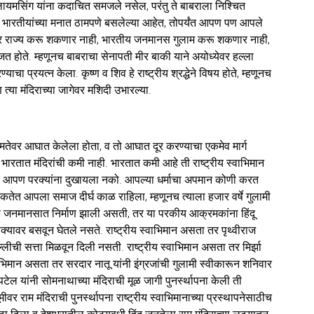
ा मुलायमसिंग यांना कदाचित समजले नसेल, परंतु ते बाबराला निश्चित
रद्धा भारतीयांच्या मनात ठामपणे बसलेल्या आहेत, तोपर्यंत आपण पण आपले
 राज्य करू शकणार नाही, भारतीय जनमानस गुलाम करू शकणार नाही,
 होते. म्हणूनच बाबराचा सेनापती मीर बाकी याने अयोध्येवर हल्ला
ाचा प्रयत्न केला. कृष्ण व शिव हे राष्ट्रीय श्रद्धेने विषय होते, म्हणूनच
त्या मंदिराच्या जागेवर मशिदी उभारल्या.
मितेवर आघात केलेला होता, व तो आघात दूर करण्याचा एकमेव मार्ग
ा. भारतात मंदिरांची कमी नाही. भारतात कमी आहे ती राष्ट्रीय स्वाभिमान
, आपण परक्यांना दुखायला नको. आपल्या धर्माचा अपमान कोणी करत
ेत आपला समाज दीर्घ काळ राहिला, म्हणूनच त्याला हजार वर्षे गुलामी
्षा जनमानसात निर्माण झाली असती, तर या परकीय आक्रमकांना हिंदू
क्यावर बसवून घेतले नसते. राष्ट्रीय स्वाभिमान असता तर पृथ्वीराज
ीची सत्ता मिळवून दिली नसती. राष्ट्रीय स्वाभिमान असता तर मिर्झा
भिमान असता तर सरदार नातू यांनी इंग्रजांची गुलामी स्वीकारून शनिवार
ेल यांनी सोमनाथाच्या मंदिराची मूळ जागी पुनर्स्थापना केली ती
ीवर राम मंदिराची पुनर्स्थापना राष्ट्रीय स्वाभिमानाच्या प्रस्थापनेसाठीच