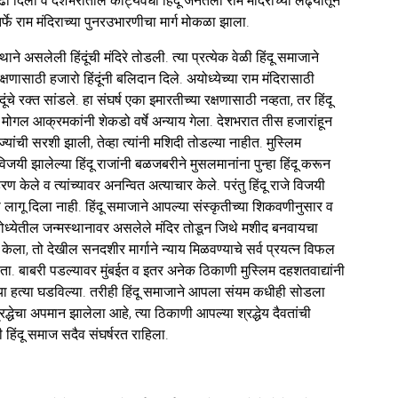
 लढा दिला व देशभरातील कोट्यवधी हिंदू जनतेला राम मंदिराच्या लढ्यातून
ातर्फे राम मंदिराच्या पुनरउभारणीचा मार्ग मोकळा झाला.
ने असलेली हिंदूंची मंदिरे तोडली. त्या प्रत्येक वेळी हिंदू समाजाने
षणासाठी हजारो हिंदूंनी बलिदान दिले. अयोध्येच्या राम मंदिरासाठी
 रक्त सांडले. हा संघर्ष एका इमारतीच्या रक्षणासाठी नव्हता, तर हिंदू
वर मोगल आक्रमकांनी शेकडो वर्षे अन्याय गेला. देशभरात तीस हजारांहून
ाज्यांची सरशी झाली, तेव्हा त्यांनी मशिदी तोडल्या नाहीत. मुस्लिम
यी झालेल्या हिंदू राजांनी बळजबरीने मुसलमानांना पुन्हा हिंदू करून
रण केले व त्यांच्यावर अनन्वित अत्याचार केले. परंतु हिंदू राजे विजयी
का लागू दिला नाही. हिंदू समाजाने आपल्या संस्कृतीच्या शिकवणीनुसार व
अयोध्येतील जन्मस्थानावर असलेले मंदिर तोडून जिथे मशीद बनवायचा
 केला, तो देखील सनदशीर मार्गाने न्याय मिळवण्याचे सर्व प्रयत्न विफल
 होता. बाबरी पडल्यावर मुंबईत व इतर अनेक ठिकाणी मुस्लिम दहशतवाद्यांनी
ंच्या हत्या घडविल्या. तरीही हिंदू समाजाने आपला संयम कधीही सोडला
्रद्धेचा अपमान झालेला आहे, त्या ठिकाणी आपल्या श्रद्धेय दैवतांची
ठी हिंदू समाज सदैव संघर्षरत राहिला.