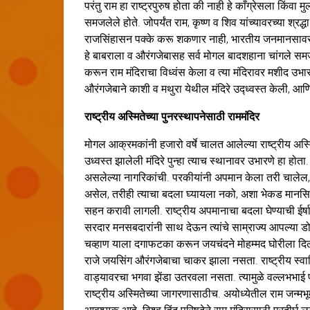
परंतु राम हा राष्ट्रपुरुष होता की नाही हे काँग्रेसला किंव
समजलेले होते. जोपर्यंत राम, कृष्ण व शिव यांच्यावरच्या श्
राजसिंहासन पक्के करू शकणार नाही, भारतीय जनमानसावर
हे बाबराला व औरंगजेबासह सर्व मोगल बादशहाना चांगले समजत
करून राम मंदिराचा विध्वंस केला व त्या मंदिरावर मशीद उभारण्य
औरंगजेबाने काशी व मथुरा येथील मंदिरे उद्ध्वस्त केली, आणि 
राष्ट्रीय अस्मितेच्या पुनरस्थापनेसाठी राममंदिर
मोगल आक्रमकांनी हजारो वर्षे चालत आलेल्या राष्ट्रीय अस्
उध्वस्त झालेली मंदिरे पुन्हा त्याच स्थानावर उभारणे हा होत
असलेल्या नागरिकांची. परकीयांनी अपमान केला तरी चालेल
असेल, तरीही त्याचा बदला घ्यायला नको, अशा भेकड मानसिकत
सहन करावी लागली. राष्ट्रीय अपमानाचा बदला घेण्याची ईर
सरदार मनसबदारांनी साथ देऊन त्यांचे साम्राज्य आपल्या डो
चव्हाण याला दगाफटका करून जयचंदने मोहम्मद घोरीला दिल्ल
राजे जयसिंग औरंगजेबाचा चाकर झाला नसता. राष्ट्रीय स्वा
वाड्यावरचा भगवा झेंडा उतरवला नसता. त्यामुळे वल्लभभाई पट
राष्ट्रीय अस्मितेच्या जागरणासाठीच. अयोध्येतील राम जन्मभूम