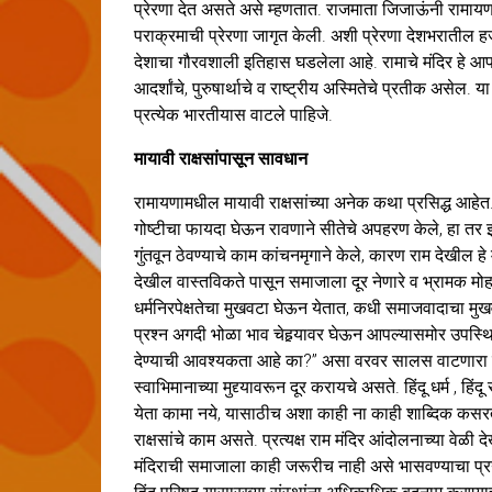
प्रेरणा देत असते असे म्हणतात. राजमाता जिजाऊंनी रामायणाच्य
पराक्रमाची प्रेरणा जागृत केली. अशी प्रेरणा देशभरातील 
देशाचा गौरवशाली इतिहास घडलेला आहे. रामाचे मंदिर हे आपल
आदर्शांचे, पुरुषार्थाचे व राष्ट्रीय अस्मितेचे प्रतीक अस
प्रत्येक भारतीयास वाटले पाहिजे.
मायावी राक्षसांपासून सावधान
रामायणामधील मायावी राक्षसांच्या अनेक कथा प्रसिद्ध आहेत. 
गोष्टीचा फायदा घेऊन रावणाने सीतेचे अपहरण केले, हा तर
गुंतवून ठेवण्याचे काम कांचनमृगाने केले, कारण राम देखील
देखील वास्तविकते पासून समाजाला दूर नेणारे व भ्रामक मोह
धर्मनिरपेक्षतेचा मुखवटा घेऊन येतात, कधी समाजवादाचा मु
प्रश्न अगदी भोळा भाव चेहर्‍यावर घेऊन आपल्यासमोर उपस्
देण्याची आवश्यकता आहे का?” असा वरवर सालस वाटणारा प्रश
स्वाभिमानाच्या मुद्द्यावरून दूर करायचे असते. हिंदू धर्म , हि
येता कामा नये, यासाठीच अशा काही ना काही शाब्दिक कसरत
राक्षसांचे काम असते. प्रत्यक्ष राम मंदिर आंदोलनाच्या वेळी 
मंदिराची समाजाला काही जरूरीच नाही असे भासवण्याचा प्रयत्