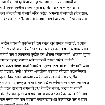
ा गोष्टी सांगून शिवाजी महाराजांच्या मनात स्वातंत्र्याची व
हजारो युवक-युवतीनाआजवर प्राप्त झालेली आहे, व त्यातून आपल्या
्या संस्कृतीच्या गौरवाचे मंदिर असेल, आपल्या गौरवशाली इतिहासाचे,
ेल. या मंदिराच्या उभारणीत आपला हातभार लागणे हा आपला गौरव आहे असे
मारीच राक्षसाने सुवर्णमृगाचे रूप घेऊन खुद्द रामाला फसवले, व त्याच
 इतिहास आहे. वास्तविकते पासून रामाला दूर करून भ्रामक मोहजालात
 हे मायावी रूप व त्यामागचा कुटील हेतू ओळखू शकला नाही. आजच्या युगात
जालात गुंतवून ठेवणारे अनेक मायावी राक्षस आहेत. कधी ते
खवटा घेऊन येतात. कधी “भाकरीचा प्रश्न महत्वाचा की मंदिराचा?” असा
थित करतात. कधी ” कोरोना आपत्तीच्या काळात मंदिराला प्राथमिकता
्न विचारतात. यातल्या प्रत्येकाला समाजाचे लक्ष राष्ट्रीय
ंदू समाज व हिंदू संस्कृती यांचा विचार देखील सर्वसामान्य माणसाच्या मनात
ी करून सामान्य माणसाचे लक्ष विचलित करणे, एवढेच या मायावी
देखील हेच सर्व प्रश्न हे मायावी राक्षस वारंवार उपस्थित करत होते. राम
न करत होते. राम मंदिराचा प्रश्न उपस्थित केल्याबद्दल संघ व विश्व