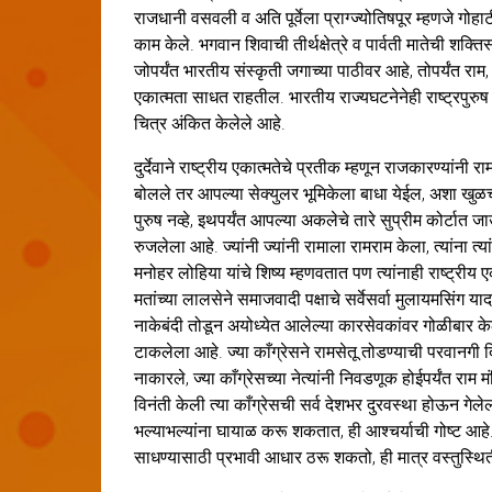
राजधानी वसवली व अति पूर्वेला प्राग्ज्योतिषपूर म्हणजे गोहा
काम केले. भगवान शिवाची तीर्थक्षेत्रे व पार्वती मातेची शक्
जोपर्यंत भारतीय संस्कृती जगाच्या पाठीवर आहे, तोपर्यंत राम, 
एकात्मता साधत राहतील. भारतीय राज्यघटनेनेही राष्ट्रपुरुष म्
चित्र अंकित केलेले आहे.
दुर्देवाने राष्ट्रीय एकात्मतेचे प्रतीक म्हणून राजकारण्यांनी र
बोलले तर आपल्या सेक्युलर भूमिकेला बाधा येईल, अशा खुळ
पुरुष नव्हे, इथपर्यंत आपल्या अकलेचे तारे सुप्रीम कोर्
रुजलेला आहे. ज्यांनी ज्यांनी रामाला रामराम केला, त्यांना त
मनोहर लोहिया यांचे शिष्य म्हणवतात पण त्यांनाही राष्ट्रीय ए
मतांच्या लालसेने समाजवादी पक्षाचे सर्वेसर्वा मुलायमसिंग य
नाकेबंदी तोडून अयोध्येत आलेल्या कारसेवकांवर गोळीबार केल
टाकलेला आहे. ज्या काँग्रेसने रामसेतू तोडण्याची परवानगी द
नाकारले, ज्या काँग्रेसच्या नेत्यांनी निवडणूक होईपर्यंत रा
विनंती केली त्या काँग्रेसची सर्व देशभर दुरवस्था होऊन गे
भल्याभल्यांना घायाळ करू शकतात, ही आश्चर्याची गोष्ट आहे.
साधण्यासाठी प्रभावी आधार ठरू शकतो, ही मात्र वस्तुस्थि