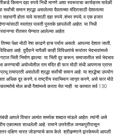
यक्तीकडे किमान दहा रुपये निधी मागणे अशा स्वरूपाचा कार्यक्रम यावेळी
सर्वांची समान श्रद्धा असलेल्या दैवताच्या मंदिरासाठी देशातल्या
ला सहभागी होता यावे यासाठी दहा रुपये ,शंभर रुपये, व एक हजार
देणाऱ्यांसाठी स्वतंत्र पावती पुस्तके छापलेली आहेत. या निधी
परवानग्या रीतसर घेण्यात आलेल्या आहेत.
च्या पेक्षा मोठी रेषा काढणे हाच पर्याय असतो. आपल्या देशात जाती,
 विविधता आहे. दुर्देवाने यापैकी काही विविधतांचे रूपांतर भेदभावांमध्ये
्या गटात भिंती निर्माण झाल्या. या भिंती दूर करून, समाजातील सर्व भेदभाव
उभा करण्याची अयोध्येतील राम मंदिर ही फार मोठी संधी आपणास प्राप्त
 रामाप्रती असलेली श्रद्धा सर्वांची समान आहे. या श्रद्धेचा उपयोग
मता अधिक दूर करणे, व राष्ट्रीय स्वाभिमान जागृत करणे, असे फार मोठे
ीय एकात्मतेचे मोल कधी पैशांमध्ये करता येत नाही. या कामात सर्व 130
 संबंधी आपले विचार अत्यंत समर्पक शब्दात मांडले आहेत. त्यांनी असे
्ट्रीय एकात्मता साधलेली आहे. रामाने उत्तरेतील जनकपुरीपासून
्तर-दक्षिण भारत जोडण्याचे काम केले. श्रीकृष्णाने द्वारकेमध्ये आपली