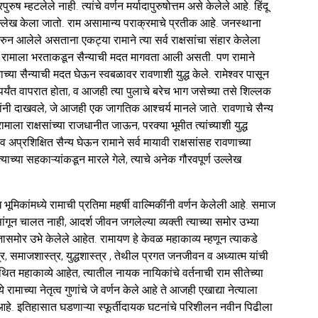
रपुरुष म्हटलेले नाही. त्यांचे वर्णन मर्यादापुरुषोत्तम असे केलेले आहे. हिंदू
 उल्लेख केला जातो. राम असामान्य पराक्रमाचे प्रतीक आहे. जनस्थाना
 आलेले असताना एकट्या रामाने त्या सर्व राक्षसांचा संहार केलेला
ेळी रामाला भरताकडून सैन्याची मदत मागवता आली असती. पण रामाने
च्या सैन्याची मदत घेऊन स्वबळावर रावणाशी युद्ध केले. रामेश्वर पासून
पर्यंत वापरात होता, व आजही त्या पुलाचे बरेच भाग जसेच्या तसे शिल्लक
कांनी दाखवले, जे आजही एक जागतिक आश्चर्य मानले जाते. रावणाचे सैन्य
.रामाला राक्षसांच्या राजधानीत जाऊन, परक्या भूमीत त्यांच्याशी युद्ध
प्रशिक्षित सैन्य घेऊन रामाने सर्व मायावी राक्षसांसह रावणाच्या
ाच्या सहकाऱ्यांकडून मारले गेले, त्याचे अनेक गौरवपूर्ण उल्लेख
ूमिकांमध्ये रामाची प्रतिमा महर्षी वाल्मिकींनी वर्णन केलेली आहे. समाज
ंगून चालत नाही, आदर्श जीवन जगलेल्या व्यक्ती त्याच्या समोर उभ्या
समोर उभे केलेले आहेत. रामायण हे केवळ महाकाव्य म्हणून त्याकडे
्त्र, समाजशास्त्र, युद्धशास्त्र , तेथील प्रगत जनजीवन व अध्यात्म यांची
त महाकाव्ये आहेत, त्यातील नायक नायिकांचे वर्तनाची राम सीतेच्या
ामाच्या नेतृत्व गुणांचे जे वर्णन केले आहे ते आजही एखाद्या नेत्याला
आहे. इतिहासात घडणाऱ्या स्फूर्तीदायक घटनांचे परिशीलन नवीन पिढीला