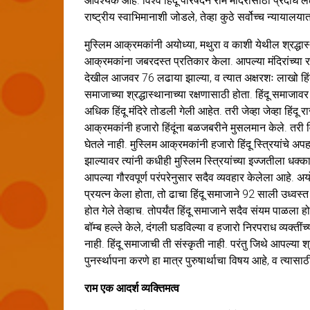
आवश्यक आहे. विश्व हिंदू परिषदेने राम मंदिरासाठी प्रदीर्घ
राष्ट्रीय स्वाभिमानाशी जोडले, तेव्हा कुठे सर्वोच्च न्यायालय
मुस्लिम आक्रमकांनी अयोध्या, मथुरा व काशी येथील श्रद्धास्था
आक्रमकांना जबरदस्त प्रतिकार केला. आपल्या मंदिरांच्या रक्
देखील आजवर 76 लढाया झाल्या, व त्यात अक्षरशः लाखो हिंदूंचे
समाजाच्या श्रद्धास्थानाच्या रक्षणासाठी होता. हिंदू समाजा
अधिक हिंदू मंदिरे तोडली गेली आहेत. तरी जेव्हा जेव्हा हिंदू र
आक्रमकांनी हजारो हिंदूंना बळजबरीने मुसलमान केले. तरी विज
घेतले नाही. मुस्लिम आक्रमकांनी हजारो हिंदू स्त्रियांचे अपह
झाल्यावर त्यांनी कधीही मुस्लिम स्त्रियांच्या इज्जतीला धक्
आपल्या गौरवपूर्ण परंपरेनुसार सदैव व्यवहार केलेला आहे. 
प्रयत्न केला होता, तो ढाचा हिंदू समाजाने 92 साली उध्वस्त
होत गेले तेव्हाच. तोपर्यंत हिंदू समाजाने सदैव संयम पाळला
बॉम्ब हल्ले केले, दंगली घडविल्या व हजारो निरपराध व्यक्ती
नाही. हिंदू समाजाची ती संस्कृती नाही. परंतु जिथे आपल्या श
पुनर्स्थापना करणे हा मात्र पुरुषार्थाचा विषय आहे, व त्यासा
राम एक आदर्श व्यक्तिमत्व