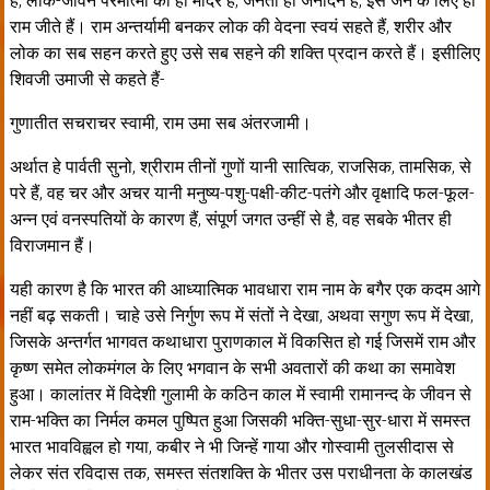
हैं, लोक-जीवन परमात्मा का ही मंदिर है, जनता ही जनार्दन है, इस जन के लिए ही
राम जीते हैं। राम अन्तर्यामी बनकर लोक की वेदना स्वयं सहते हैं, शरीर और
लोक का सब सहन करते हुए उसे सब सहने की शक्ति प्रदान करते हैं। इसीलिए
शिवजी उमाजी से कहते हैं-
गुणातीत सचराचर स्वामी, राम उमा सब अंतरजामी।
अर्थात हे पार्वती सुनो, श्रीराम तीनों गुणों यानी सात्विक, राजसिक, तामसिक, से
परे हैं, वह चर और अचर यानी मनुष्य-पशु-पक्षी-कीट-पतंगे और वृक्षादि फल-फूल-
अन्न एवं वनस्पतियों के कारण हैं, संपूर्ण जगत उन्हीं से है, वह सबके भीतर ही
विराजमान हैं।
यही कारण है कि भारत की आध्यात्मिक भावधारा राम नाम के बगैर एक कदम आगे
नहीं बढ़ सकती। चाहे उसे निर्गुण रूप में संतों ने देखा, अथवा सगुण रूप में देखा,
जिसके अन्तर्गत भागवत कथाधारा पुराणकाल में विकसित हो गई जिसमें राम और
कृष्ण समेत लोकमंगल के लिए भगवान के सभी अवतारों की कथा का समावेश
हुआ। कालांतर में विदेशी गुलामी के कठिन काल में स्वामी रामानन्द के जीवन से
राम-भक्ति का निर्मल कमल पुष्पित हुआ जिसकी भक्ति-सुधा-सुर-धारा में समस्त
भारत भावविह्वल हो गया, कबीर ने भी जिन्हें गाया और गोस्वामी तुलसीदास से
लेकर संत रविदास तक, समस्त संतशक्ति के भीतर उस पराधीनता के कालखंड