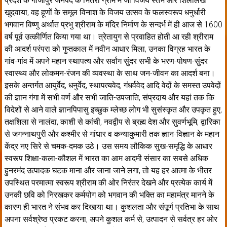
प्रदेश के गाजीपुर जनपद के भितरी ग्राम में जो विजय स्तंभ और शिलालेख
खुदवाया, वह हूणों के समूल विनाश के विजय उत्सव के फलस्वरूप धनुर्धारी
भगवान विष्णु अर्थात प्रभु श्रीराम के मंदिर निर्माण के सन्दर्भ में ही आज से 1600
वर्ष पूर्व उत्कीर्णित किया गया था। त्रेतायुग से प्रवाहित होती आ रही श्रीराम
की आदर्श परंपरा को गुप्तकाल में नवीन आधार मिला, उनका विग्रह भारत के
गांव-गांव में अपने महान स्थापत्य और सर्वांग सुंदर सभी के भरण-पोषण-सुंदर
स्वास्थ्य और लोकमन-रंजन की व्यवस्था के साथ जन-जीवन का आदर्श बना।
इसके अन्तर्गत आयुर्वेद, धनुर्वेद, स्थापत्यवेद, गंधर्ववेद आदि वेदों के समस्त उपवेदों
की ज्ञान गंगा में सभी वर्ण और सभी जाति-उपजाति, संप्रदाय और यहां तक कि
विदेशों से आने वाले ज्ञानपिपासु इच्छुक म्लेच्छ लोग भी सुसंस्कृत और उपकृत हुए,
तक्षशिला से नालंदा, काशी से कांची, नवद्वीप से ब्रह्म देश और सुवर्णभूमि, द्वारिका
से जगन्नाथपुरी और कश्मीर से गांधार व कन्याकुमारी तक ज्ञान-विज्ञान के महान
केंद्र नए सिरे से चमक-दमक उठे। उस समय लौकिक सुख-समृद्धि के आधार
स्वरूप शिक्षा-कला-कौशल में भारत का आम आदमी संसार का सबसे अधिक
हुनरमंद उत्पादक घटक माना और जाना जाने लगा, तो यह हर आत्मा के भीतर
उपस्थित परमात्मा स्वरूप श्रीराम की ओर निरंतर देखने और प्रत्येक कार्य में
उनकी छवि को निरखकर कर्मयोग को भगवान की भक्ति का महामंत्र मानने के
कारण ही भारत ने संभव कर दिखाया था। कुशलता और संपूर्ण प्रतिभा के साथ
अपना सर्वश्रेष्ठ प्रकट करना, अपने कुशल कर्म से, उत्पादन से सर्वत्र हर ओर