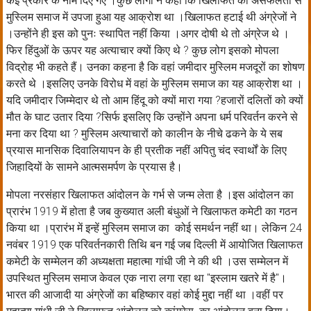
कई प्रकार के नाम दिए गए ।कुछ लोगों ने कहा कि खिलाफत की असफलता से
मुस्लिम समाज में उपजा हुआ यह आक्रोश था ।खिलाफत हटाई थी अंग्रेजों ने
।उन्होंने ही इस को पुनः स्थापित नहीं किया ।अगर दोषी थे तो अंग्रेज थे ।
फिर हिंदुओं के ऊपर यह अत्याचार क्यों किए थे ? कुछ लोग इसको मोपला
विद्रोह भी कहते हैं। उनका कहना है कि वहां जमीदार मुस्लिम मजदूरों का शोषण
करते थे ।इसलिए उनके विरोध में वहां के मुस्लिम समाज का यह आक्रोश था ।
यदि जमीदार जिम्मेदार थे तो आम हिंदू को क्यों मारा गया ?हजारों दलितों को क्यों
मौत के घाट उतार दिया ?सिर्फ इसलिए कि उन्होंने अपना धर्म परिवर्तन करने से
मना कर दिया था ? मुस्लिम अत्याचारों को कालीन के नीचे ढकने के ये सब
प्रयास मानसिक दिवालियापन के ही प्रतीक नहीं अपितु चंद स्वार्थों के लिए
जिहादियों के सामने आत्मसमर्पण के प्रयास है।
मोपला नरसंहार खिलाफत आंदोलन के गर्भ से जन्म लेता है ।इस आंदोलन का
प्रारंभ 1919 में होता है जब कुख्यात अली बंधुओं ने खिलाफत कमेटी का गठन
किया था ।प्रारंभ में इन्हें मुस्लिम समाज का कोई समर्थन नहीं था। लेकिन 24
नवंबर 1919 एक परिवर्तनकारी तिथि बन गई जब दिल्ली में आयोजित खिलाफत
कमेटी के सम्मेलन की अध्यक्षता महात्मा गांधी जी ने की थी ।उस सम्मेलन में
उपस्थित मुस्लिम समाज केवल एक नारा लगा रहा था "इस्लाम खतरे में है"।
भारत की आजादी या अंग्रेजों का बहिष्कार वहां कोई मुद्दा नहीं था ।वहीं पर