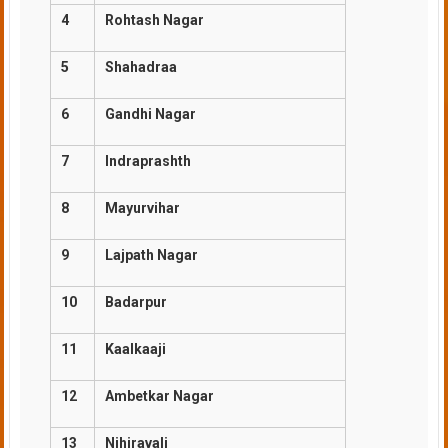
4
Rohtash Nagar
5
Shahadraa
6
Gandhi Nagar
7
Indraprashth
8
Mayurvihar
9
Lajpath Nagar
10
Badarpur
11
Kaalkaaji
12
Ambetkar Nagar
13
Nihiravali