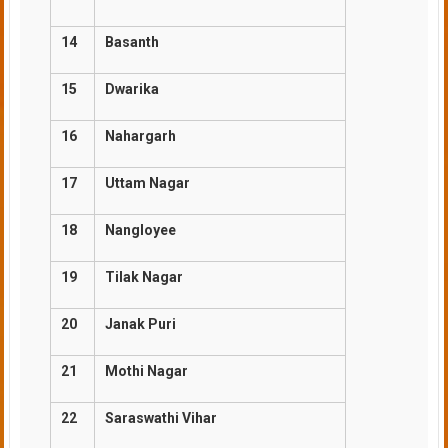
14
Basanth
15
Dwarika
16
Nahargarh
17
Uttam Nagar
18
Nangloyee
19
Tilak Nagar
20
Janak Puri
21
Mothi Nagar
22
Saraswathi Vihar