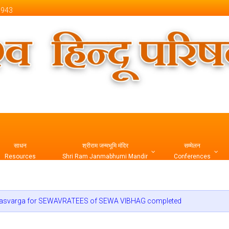
 1943
 Official Website
साधन
श्रीराम जन्मभूमि मंदिर
सम्मेलन
Resources
Shri Ram Janmabhumi Mandir
Conferences
म्पन्न | Abhyasvarga for SEWAVRATEES of SEWA VIBHAG completed