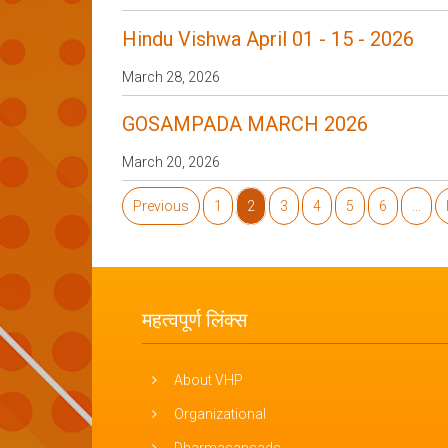
Hindu Vishwa April 01 - 15 - 2026
March 28, 2026
GOSAMPADA MARCH 2026
March 20, 2026
Previous
1
2
3
4
5
6
...
महत्वपूर्ण लिंक्स
About VHP
Organizational