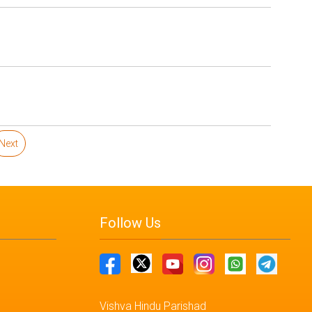
Next
Follow Us
Vishva Hindu Parishad