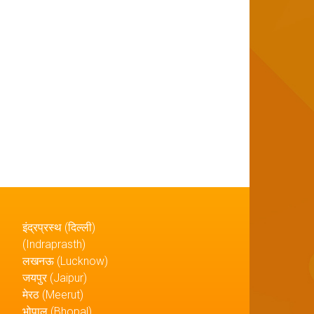
इंद्रप्रस्थ (दिल्ली)
(Indraprasth)
लखनऊ (Lucknow)
जयपुर (Jaipur)
मेरठ (Meerut)
भोपाल (Bhopal)